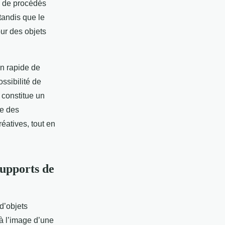
on de procédés
tandis que le
our des objets
ion rapide de
ssibilité de
 constitue un
se des
éatives, tout en
supports de
d’objets
 à l’image d’une