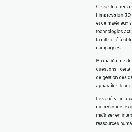
Ce secteur rencon
l’
impression 3D
et de matériaux s
technologies act
la difficulté à ob
campagnes.
En matière de du
questions : certa
de gestion des 
apparaître, leur d
Les coûts initiau
du personnel exig
maîtriser en inte
ressources humai