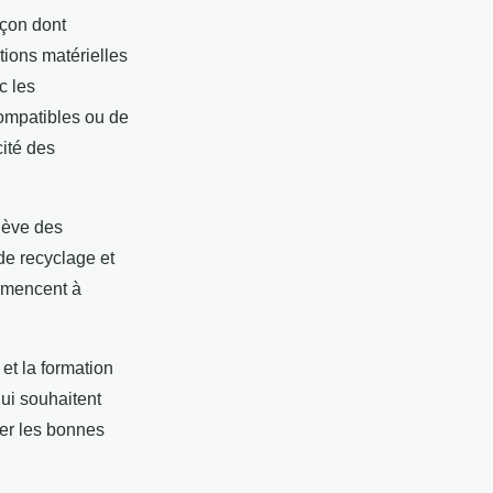
açon dont
tions matérielles
c les
compatibles ou de
cité des
lève des
de recyclage et
mmencent à
et la formation
ui souhaitent
ver les bonnes