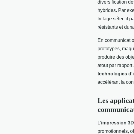
diversification d
hybrides. Par exe
frittage sélectif
résistants et dura
En communication
prototypes, maque
produire des obje
atout par rapport 
technologies d'
accélérant la con
Les applica
communica
L’
impression 3D
promotionnels, of