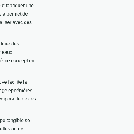
ut fabriquer une
Cela permet de
éaliser avec des
duire des
anneaux
 même concept en
e facilite la
chage éphémères.
temporalité de ces
ype tangible se
ettes ou de