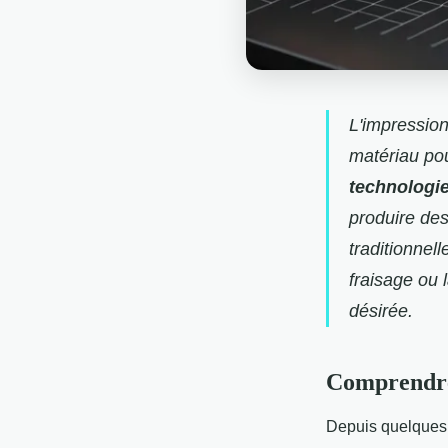
L'impression
matériau pou
technologi
produire des
traditionnel
fraisage ou 
désirée.
Comprendre 
Depuis quelques 