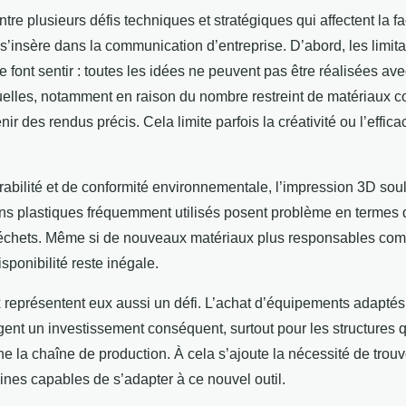
tre plusieurs défis techniques et stratégiques qui affectent la f
s’insère dans la communication d’entreprise. D’abord, les limita
e font sentir : toutes les idées ne peuvent pas être réalisées ave
uelles, notamment en raison du nombre restreint de matériaux 
tenir des rendus précis. Cela limite parfois la créativité ou l’effica
rabilité et de conformité environnementale, l’impression 3D sou
ins plastiques fréquemment utilisés posent problème en termes 
déchets. Même si de nouveaux matériaux plus responsables co
isponibilité reste inégale.
x représentent eux aussi un défi. L’achat d’équipements adaptés 
ent un investissement conséquent, surtout pour les structures q
rne la chaîne de production. À cela s’ajoute la nécessité de trou
nes capables de s’adapter à ce nouvel outil.