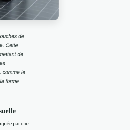
 couches de
e. Cette
mettant de
des
s, comme le
 la forme
suelle
rquée par une