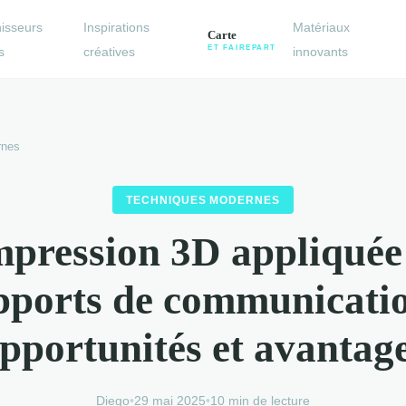
isseurs
Inspirations
Matériaux
s
créatives
innovants
rnes
TECHNIQUES MODERNES
mpression 3D appliquée
pports de communicatio
pportunités et avantag
Diego
•
29 mai 2025
•
10 min de lecture