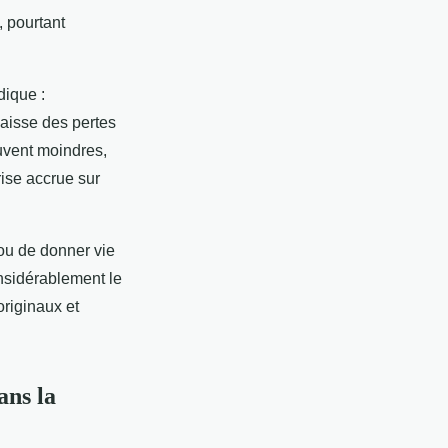
, pourtant
dique :
baisse des pertes
ouvent moindres,
rise accrue sur
 ou de donner vie
onsidérablement le
riginaux et
ans la