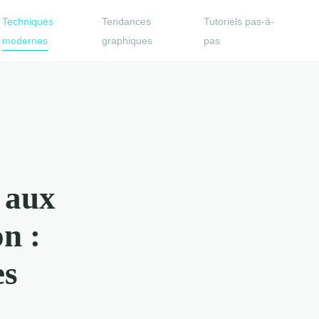
Techniques
Tendances
Tutoriels pas-à-
modernes
graphiques
pas
 aux
n :
es