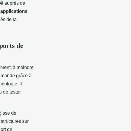
oit auprès de
s
applications
és de la
ports de
ement, à moindre
emande grâce à
nologie, il
 de tester
agisse de
 structures sur
ort de