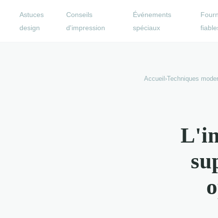
Astuces
Conseils
Événements
Fourn
design
d'impression
spéciaux
fiable
Accueil
›
Techniques mode
L'i
su
o